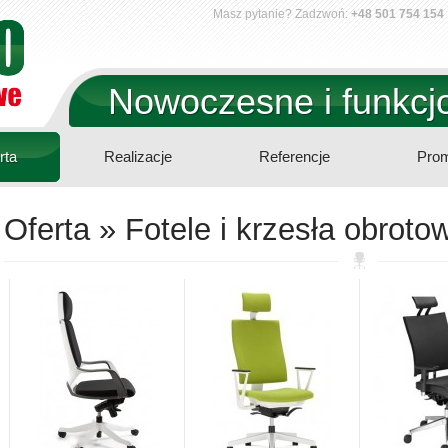
Masz pytanie? Zadzwoń:
+48 501 754 154
Nowoczesne i funkcjo
rta
Realizacje
Referencje
Prom
Oferta » Fotele i krzesła obroto