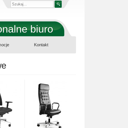
nalne biuro
ocje
Kontakt
we