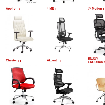
Apollo
4 ME
@-Motion
ENJOY
Chester
Akcent
ERGOHUM