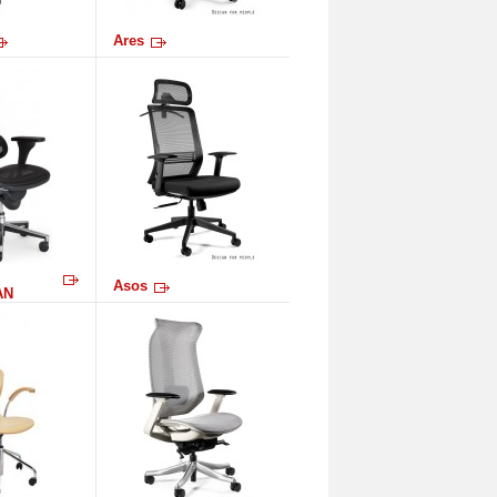
Ares
Asos
AN