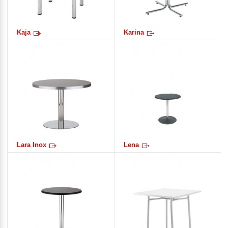
Kaja
Karina
Lara Inox
Lena