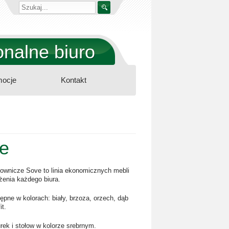
nalne biuro
ocje
Kontakt
e
ownicze Sove to linia ekonomicznych mebli
enia każdego biura.
ępne w kolorach: biały, brzoza, orzech, dąb
it.
urek i stołow w kolorze srebrnym.