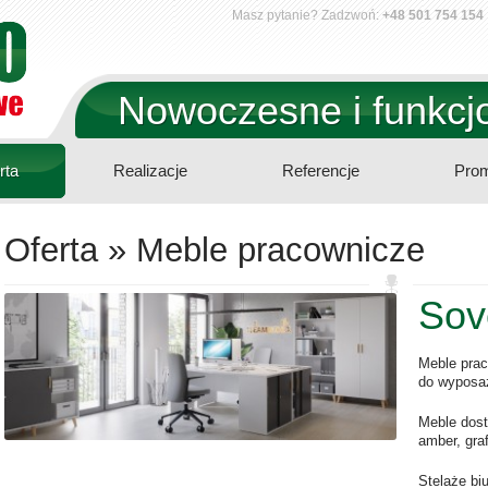
Masz pytanie? Zadzwoń:
+48 501 754 154
Nowoczesne i funkcjo
rta
Realizacje
Referencje
Prom
Oferta » Meble pracownicze
Sov
Meble prac
do wyposaż
Meble dost
amber, graf
Stelaże bi