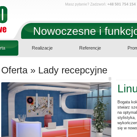
Masz pytanie? Zadzwoń:
+48 501 754 154
Nowoczesne i funkcjo
rta
Realizacje
Referencje
Prom
Oferta » Lady recepcyjne
Lin
Bogata kol
stwiarz sz
na optymal
stylistyka
wykończeni
się w now